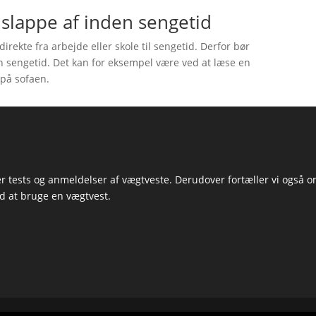
t slappe af inden sengetid
direkte fra arbejde eller skole til sengetid. Derfor bør
en sengetid. Det kan for eksempel være ved at læse en
 på sofaen.
 tests og anmeldelser af vægtveste. Derudover fortæller vi også 
ed at bruge en vægtvest.