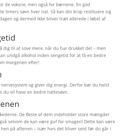
 for de voksne, men også for børnene. En god
te timers søvn hver nat. Så kan din krop restituere sig
dagen og dermed ikke bliver træt allerede i løbet af
etid
få dig til at sove mere, når du har drukket det – men
 man undgå alkohol inden sengetid for at få en bedre
om morgenen efter!
n
t nervesystem og giver dig energi. Derfor bør du helst
is du vil have en bedre nattesøvn.
tenen
rkederne. De fleste af dem indeholder store mængder
 også selvom de kan være guf for smagen! Dette kan være
 hen på aftenen – især hvis det bliver sent før du går i