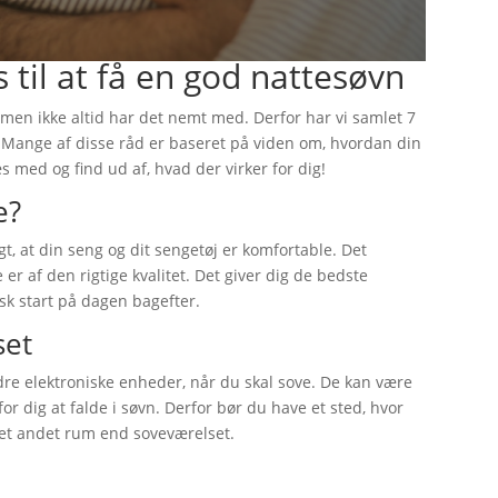
 til at få en god nattesøvn
l, men ikke altid har det nemt med. Derfor har vi samlet 7
. Mange af disse råd er baseret på viden om, hvordan din
s med og find ud af, hvad der virker for dig!
e?
gt, at din seng og dit sengetøj er komfortable. Det
 er af den rigtige kvalitet. Det giver dig de bedste
isk start på dagen bagefter.
set
andre elektroniske enheder, når du skal sove. De kan være
for dig at falde i søvn. Derfor bør du have et sted, hvor
 et andet rum end soveværelset.