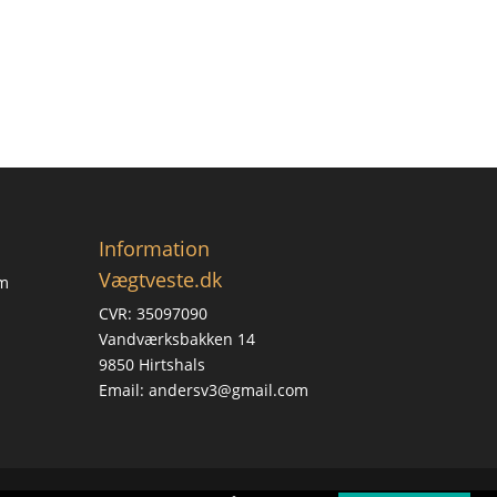
Information
Vægtveste.dk
om
CVR: 35097090
Vandværksbakken 14
9850 Hirtshals
Email: andersv3@gmail.com