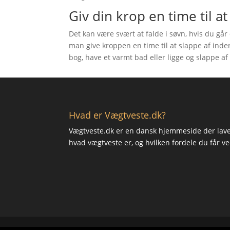
Giv din krop en time til a
Det kan være svært at falde i søvn, hvis du går 
man give kroppen en time til at slappe af ind
bog, have et varmt bad eller ligge og slappe af
Hvad er Vægtveste.dk?
Vægtveste.dk er en dansk hjemmeside der laver
hvad vægtveste er, og hvilken fordele du får v