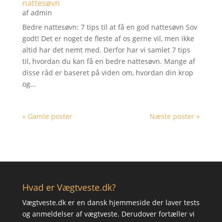
nattesøvn
af
admin
Bedre nattesøvn: 7 tips til at få en god nattesøvn Sov
godt! Det er noget de fleste af os gerne vil, men ikke
altid har det nemt med. Derfor har vi samlet 7 tips
til, hvordan du kan få en bedre nattesøvn. Mange af
disse råd er baseret på viden om, hvordan din krop
og...
« Gamle poster
Næste poster »
Hvad er Vægtveste.dk?
Vægtveste.dk er en dansk hjemmeside der laver tests
og anmeldelser af vægtveste. Derudover fortæller vi