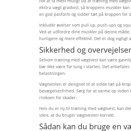
For at få mest muligt ud af træning med vægtvest
ekstra vægt gradvist, så kroppens muskler kan 
en god pasform og sidder tæt på kroppen for
Inkludér øvelser som pull up, push-ups og squa
Ved at udfordre dine muskler på denne måde,
hurtigere og mere effektivt. Det er dog vigtigt 
Sikkerhed og overvejelse
Selvom træning med vægtvest kan være gavnligt,
bør ikke være for tung i starten. Det anbefale
belastningen.
Vægtvesten er designet til at sidde tæt på kr
bevægelsesfrihed. Sørg for at varme op inden
risikoen for skader.
Hvis du er ny til træning med vægtvest, kan de
sikre, at du bruger vægtvesten korrekt.
Sådan kan du bruge en væ