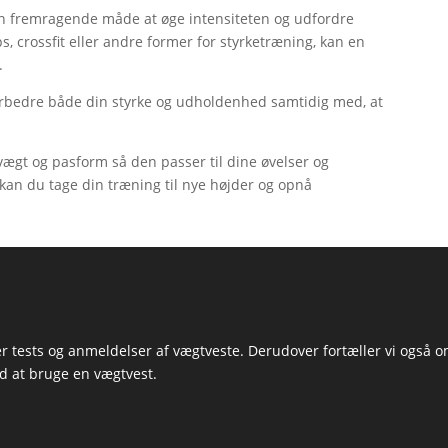
 en fremragende måde at øge intensiteten og udfordre
, crossfit eller andre former for styrketræning, kan en
.
 forbedre både din styrke og udholdenhed samtidig med, at
ægt og pasform så den passer til dine øvelser og
kan du tage din træning til nye højder og opnå
 tests og anmeldelser af vægtveste. Derudover fortæller vi også 
ed at bruge en vægtvest.