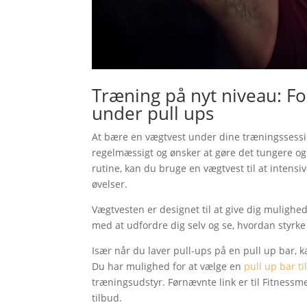
Træning på nyt niveau: F
under pull ups
At bære en vægtvest under dine træningssessio
regelmæssigt og ønsker at gøre det tungere og
rutine, kan du bruge en vægtvest til at inten
øvelser.
Vægtvesten er designet til at give dig mulighed
med at udfordre dig selv og se, hvordan styrk
Især når du laver pull-ups på en pull up bar,
Du har mulighed for at vælge en
pull up bar ti
træningsudstyr. Førnævnte link er til Fitnessm
tilbud.