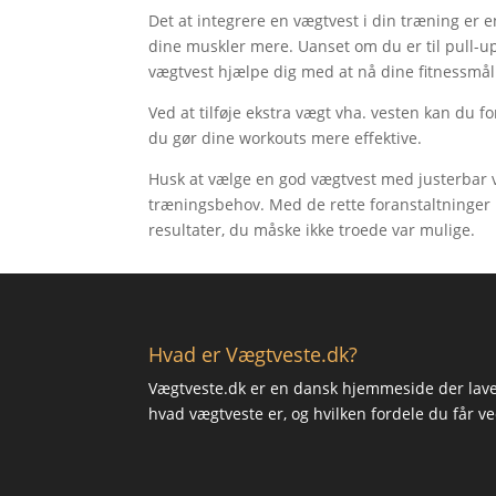
Det at integrere en vægtvest i din træning er
dine muskler mere. Uanset om du er til pull-ups
vægtvest hjælpe dig med at nå dine fitnessmål
Ved at tilføje ekstra vægt vha. vesten kan du
du gør dine workouts mere effektive.
Husk at vælge en god vægtvest med justerbar v
træningsbehov. Med de rette foranstaltninger 
resultater, du måske ikke troede var mulige.
Hvad er Vægtveste.dk?
Vægtveste.dk er en dansk hjemmeside der laver
hvad vægtveste er, og hvilken fordele du får v