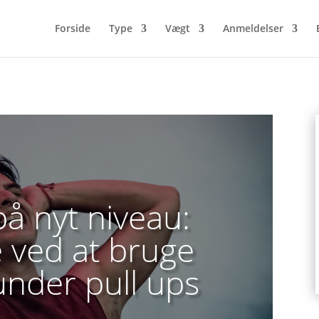
Forside
Type
Vægt
Anmeldelser
å nyt niveau:
 ved at bruge
under pull ups