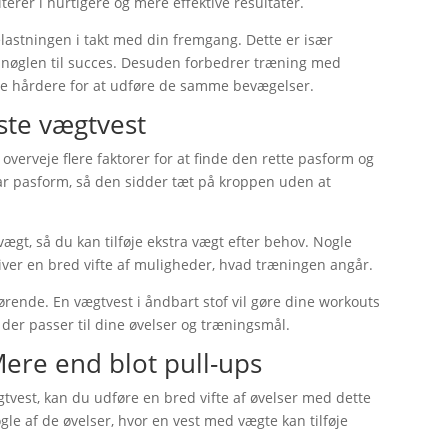
terer i hurtigere og mere effektive resultater.
lastningen i takt med din fremgang. Dette er især
er nøglen til succes. Desuden forbedrer træning med
jde hårdere for at udføre de samme bevægelser.
ste vægtvest
 overveje flere faktorer for at finde den rette pasform og
ar pasform, så den sidder tæt på kroppen uden at
 vægt, så du kan tilføje ekstra vægt efter behov. Nogle
t giver en bred vifte af muligheder, hvad træningen angår.
gørende. En vægtvest i åndbart stof vil gøre dine workouts
der passer til dine øvelser og træningsmål.
ere end blot pull-ups
vest, kan du udføre en bred vifte af øvelser med dette
gle af de øvelser, hvor en vest med vægte kan tilføje