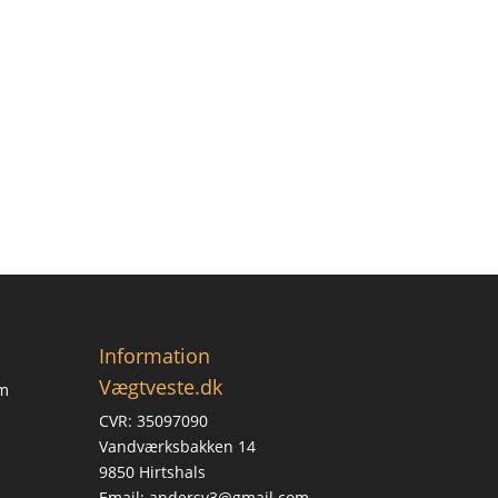
Information
Vægtveste.dk
om
CVR: 35097090
Vandværksbakken 14
9850 Hirtshals
Email: andersv3@gmail.com