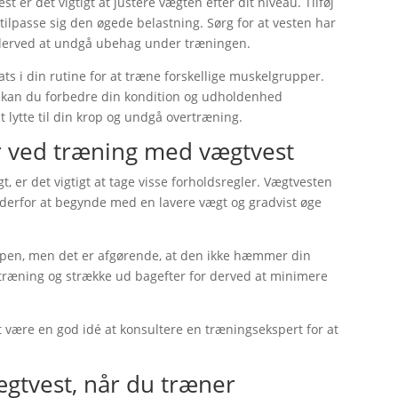
 er det vigtigt at justere vægten efter dit niveau. Tilføj
tilpasse sig den øgede belastning. Sørg for at vesten har
 derved at undgå ubehag under træningen.
ts i din rutine for at træne forskellige muskelgrupper.
 kan du forbedre din kondition og udholdenhed
at lytte til din krop og undgå overtræning.
r ved træning med vægtvest
 er det vigtigt at tage visse forholdsregler. Vægtvesten
s derfor at begynde med en lavere vægt og gradvist øge
oppen, men det er afgørende, at den ikke hæmmer din
 træning og strække ud bagefter for derved at minimere
t være en god idé at konsultere en træningsekspert for at
gtvest, når du træner