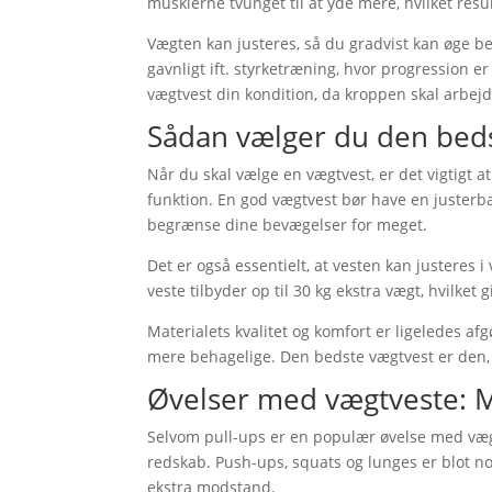
musklerne tvunget til at yde mere, hvilket resul
Vægten kan justeres, så du gradvist kan øge be
gavnligt ift. styrketræning, hvor progression 
vægtvest din kondition, da kroppen skal arbe
Sådan vælger du den bed
Når du skal vælge en vægtvest, er det vigtigt at
funktion. En god vægtvest bør have en justerb
begrænse dine bevægelser for meget.
Det er også essentielt, at vesten kan justeres i
veste tilbyder op til 30 kg ekstra vægt, hvilke
Materialets kvalitet og komfort er ligeledes af
mere behagelige. Den bedste vægtvest er den, 
Øvelser med vægtveste: M
Selvom pull-ups er en populær øvelse med vægt
redskab. Push-ups, squats og lunges er blot no
ekstra modstand.