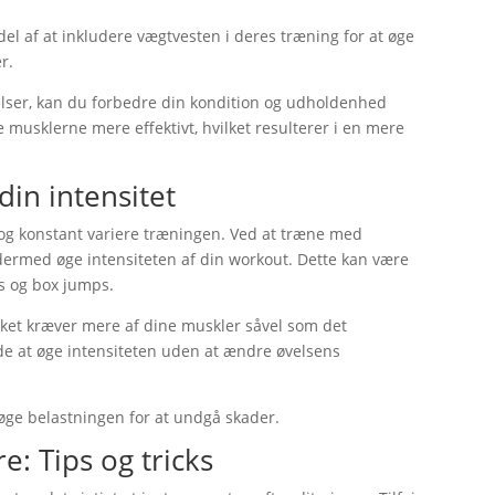
del af at inkludere vægtvesten i deres træning for at øge
r.
elser, kan du forbedre din kondition og udholdenhed
 musklerne mere effektivt, hvilket resulterer i en mere
din intensitet
 og konstant variere træningen. Ved at træne med
dermed øge intensiteten af din workout. Dette kan være
es og box jumps.
vilket kræver mere af dine muskler såvel som det
de at øge intensiteten uden at ændre øvelsens
 øge belastningen for at undgå skader.
: Tips og tricks